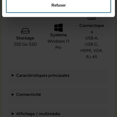
FHD
i5‑8350U
Refuser
Connectique
s
Système
Stockage
USB‑A,
Windows 11
250 Go SSD
USB‑C,
Pro
HDMI, VGA,
RJ‑45
Caractéristiques principales
Connectivité
Affichage / multimédia