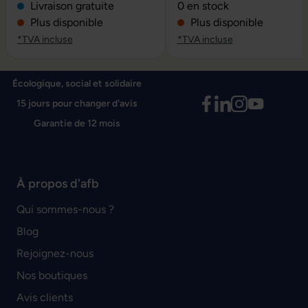
Note moyenne de 0 sur 5 é
Livraison gratuite
0 en stock
Plus disponible
Plus disponible
*TVA incluse
*TVA incluse
Écologique, social et solidaire
15 jours pour changer d'avis
Garantie de 12 mois
À propos d'afb
Qui sommes-nous ?
Blog
Rejoignez-nous
Nos boutiques
Avis clients