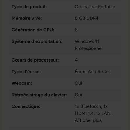
Type de produit:
Ordinateur Portable
Mémoire vive:
8 GB DDR4
Génération de CPU:
8
Système d'exploitation:
Windows 11
Professionnel
Cœurs de processeur:
4
Type d'écran:
Écran Anti Reflet
Webcam:
Oui
Rétroéclairage du clavier:
Oui
Connectique:
1x Bluetooth
, 1x
HDMI 1.4
, 1x LAN
RJ-45
Afficher plus
, 1x USB 3.1
Typ-C
, 1x VGA
, 1x