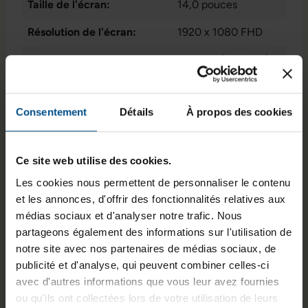
Taille de l'écran:
14,0 pouces
W-LAN
, 1x audio /
microphone -
Résolution de l'écran:
1920 x 1080 FHD
combo 3.5 mm
, 1x
Disposition du clavier:
lecteur de carte SD
Français (AZERTY)
,
3 x USB 3.1 Typ-A
sans pavé numérique
Puce graphique intégrée:
Intel® UHD Graphics
Consentement
Détails
À propos des cookies
620
État:
Reconditionné
Ce site web utilise des cookies.
Programme de partenariat:
Oui
, Non
Les cookies nous permettent de personnaliser le contenu
et les annonces, d'offrir des fonctionnalités relatives aux
GTIN/EAN :
3701157138765
médias sociaux et d'analyser notre trafic. Nous
Dimensions (L x l x H) :
333,4 x 228,9 x 20,5
partageons également des informations sur l'utilisation de
mm
notre site avec nos partenaires de médias sociaux, de
publicité et d'analyse, qui peuvent combiner celles-ci
Poids :
1,6 kg
avec d'autres informations que vous leur avez fournies
ou qu'ils ont collectées lors de votre utilisation de leurs