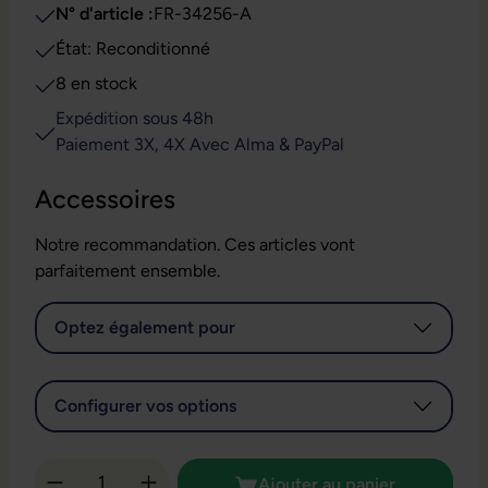
N° d'article :
FR-34256-A
État: Reconditionné
8 en stock
Expédition sous 48h
Paiement 3X, 4X Avec Alma & PayPal
Accessoires
Notre recommandation. Ces articles vont
parfaitement ensemble.
Optez également pour
Configurer vos options
Quantité de produit : Entrez la quantité so
Ajouter au panier