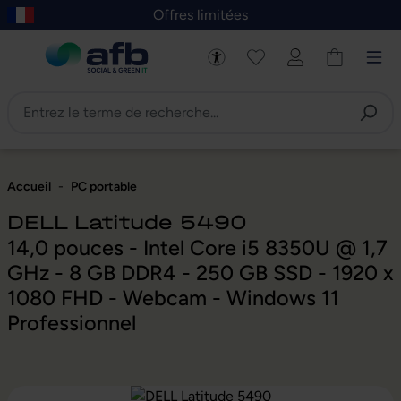
Offres limitées
asser au contenu principal
Skip to B2B platform navigation
Accueil
-
PC portable
DELL Latitude 5490
14,0 pouces - Intel Core i5 8350U @ 1,7
GHz - 8 GB DDR4 - 250 GB SSD - 1920 x
1080 FHD - Webcam - Windows 11
Professionnel
Ignorer la galerie d'images