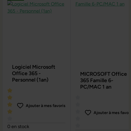
Logiciel Microsoft
Office 365 -
MICROSOFT Office
Personnel (1an)
365 Famille 6-
PC/MAC 1 an
Ajouter à mes favoris
Ajouter à mes favor
Note moyenne de 4 sur 5 étoiles
0 en stock