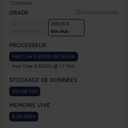
*TVA incluse
SÉLECTIONNEZ
GRADE
Détails sur les grades
279,00 €
269,00 €
Très bon état
Bon état
SÉLECTIONNEZ
PROCESSEUR
Intel Core i5 8250U @ 1,6 GHz
Intel Core i5 8350U @ 1,7 GHz
SÉLECTIONNEZ
STOCKAGE DE DONNÉES
250 GB SSD
SÉLECTIONNEZ
MÉMOIRE VIVE
8 GB DDR4