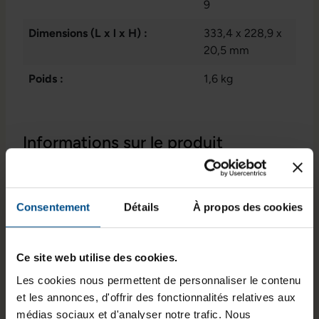
9
Dimensions (L x l x H) :
333,4 x 228,9 x
20,5 mm
Poids :
1,6 kg
Informations sur le produit
DELL Latitude 5490 -
PC portable
Consentement
Détails
À propos des cookies
reconditionné
Performance et durabilité
Ce site web utilise des cookies.
Les cookies nous permettent de personnaliser le contenu
Le DELL Latitude 5490 combine performance et
et les annonces, d'offrir des fonctionnalités relatives aux
praticité dans un format portable. Ce PC
médias sociaux et d'analyser notre trafic. Nous
reconditionné est idéal pour vous accompagner au