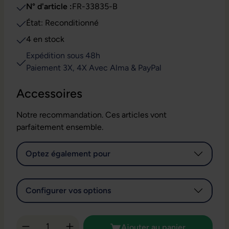
N° d'article :
FR-33835-B
État: Reconditionné
4 en stock
Expédition sous 48h
Paiement 3X, 4X Avec Alma & PayPal
Accessoires
Notre recommandation. Ces articles vont
parfaitement ensemble.
Optez également pour
Configurer vos options
Quantité de produit : Entrez la quantité so
Ajouter au panier