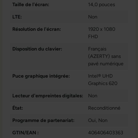
Taille de l'écran:
14,0 pouces
LAN RJ-45
, 1x
VGA
, 1x W-LAN
,
LTE:
Non
1x audio /
Résolution de l'écran:
microphone -
1920 x 1080
combo 3.5 mm
FHD
,
1x lecteur de
Disposition du clavier:
Français
carte SD
, 3x USB
(AZERTY) sans
3.1 Gen 1 Type A
pavé numérique
Puce graphique intégrée:
Intel® UHD
Graphics 620
Lecteur d'empreintes digitales:
Non
État:
Reconditionné
Programme de partenariat:
Oui
, Non
GTIN/EAN :
406406403363