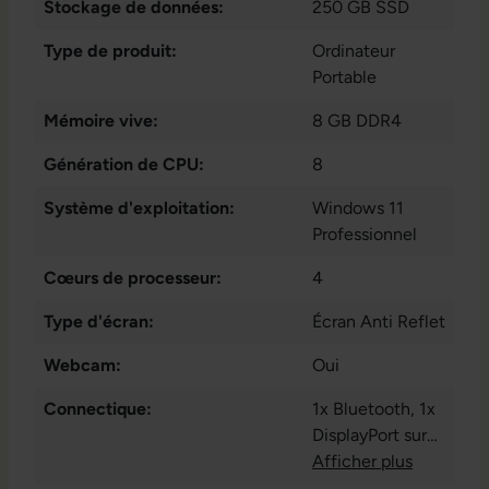
Stockage de données:
250 GB SSD
Type de produit:
Ordinateur
Portable
Mémoire vive:
8 GB DDR4
Génération de CPU:
8
Système d'exploitation:
Windows 11
Professionnel
Cœurs de processeur:
4
Type d'écran:
Écran Anti Reflet
Webcam:
Oui
Connectique:
1x Bluetooth
, 1x
DisplayPort sur
USB Type-C
Afficher plus
, 1x
HDMI 2.0
, 1x