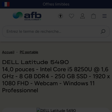
Offres limitées
asser au contenu principal
Skip to B2B platform navigation
Accueil
-
PC portable
DELL Latitude 5490
14,0 pouces - Intel Core i5 8250U @ 1,6
GHz - 8 GB DDR4 - 250 GB SSD - 1920 x
1080 FHD - Webcam - Windows 11
Professionnel
Ignorer la galerie d'images