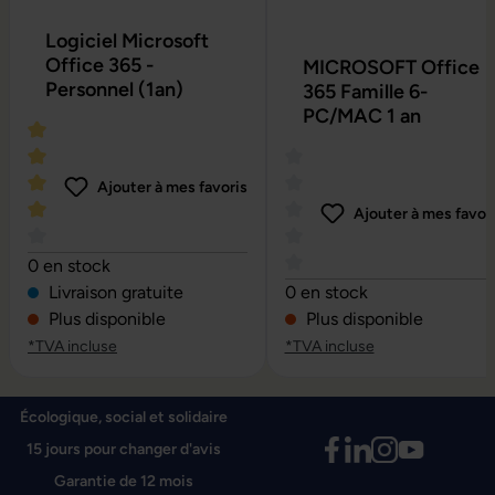
Logiciel Microsoft
Office 365 -
MICROSOFT Office
Personnel (1an)
365 Famille 6-
PC/MAC 1 an
Ajouter à mes favoris
Ajouter à mes favor
Note moyenne de 4 sur 5 étoiles
0 en stock
Note moyenne de 0 sur 5 é
Livraison gratuite
0 en stock
Plus disponible
Plus disponible
*TVA incluse
*TVA incluse
Écologique, social et solidaire
15 jours pour changer d'avis
Garantie de 12 mois