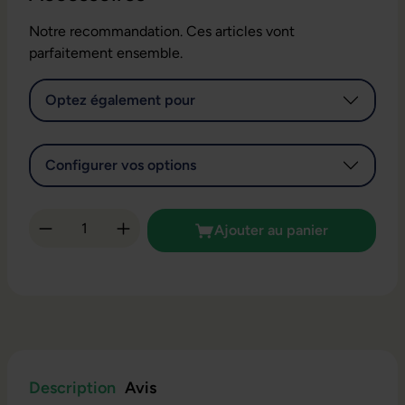
Notre recommandation. Ces articles vont
parfaitement ensemble.
Optez également pour
Configurer vos options
Quantité de produit : Entrez la quantité so
Ajouter au panier
Description
Avis