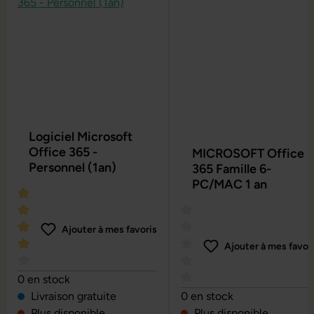
Logiciel Microsoft
Office 365 -
MICROSOFT Office
Personnel (1an)
365 Famille 6-
PC/MAC 1 an
Ajouter à mes favoris
Ajouter à mes favor
Note moyenne de 4 sur 5 étoiles
0 en stock
Note moyenne de 0 sur 5 é
Livraison gratuite
0 en stock
Plus disponible
Plus disponible