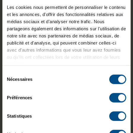
pavé numérique
Les cookies nous permettent de personnaliser le contenu
et les annonces, d'offrir des fonctionnalités relatives aux
Puce graphique intégrée:
Intel Tiger Lake-
médias sociaux et d'analyser notre trafic. Nous
UP3 - GT2
partageons également des informations sur l'utilisation de
Lecteur d'empreintes digitales:
Non
notre site avec nos partenaires de médias sociaux, de
publicité et d'analyse, qui peuvent combiner celles-ci
État:
Reconditionné
avec d'autres informations que vous leur avez fournies
ou qu'ils ont collectées lors de votre utilisation de leurs
Programme de partenariat:
Oui
, Non
services.
GTIN/EAN :
3701157145640
Sélection
Nécessaires
du
Dimensions (L x l x H) :
321,35 x 212 x
consentement
20,9 mm
Préférences
Poids :
1,37 kg
Statistiques
Informations sur le produit