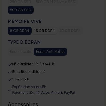
250 GB SSD
500 GB M.2 NvMe SSD
(Cette option n'est pas disponible pour le moment.)
(Cette option n'est pas disponible
500 GB SSD
SÉLECTIONNEZ
MÉMOIRE VIVE
8 GB DDR4
16 GB DDR4
32 GB DDR4
(Cette option n'est pas 
SÉLECTIONNEZ
TYPE D'ÉCRAN
Écran tactile
Écran Anti Reflet
(Cette option n'est pas disponible pour le moment.)
N° d'article :
FR-38341-B
État: Reconditionné
1 en stock
Expédition sous 48h
Paiement 3X, 4X Avec Alma & PayPal
Accessoires