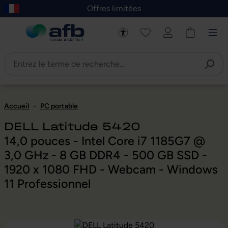
Offres limitées
asser au contenu principal
Skip to B2B platform navigation
Accueil
-
PC portable
DELL Latitude 5420
14,0 pouces - Intel Core i7 1185G7 @
3,0 GHz - 8 GB DDR4 - 500 GB SSD -
1920 x 1080 FHD - Webcam - Windows
11 Professionnel
Ignorer la galerie d'images