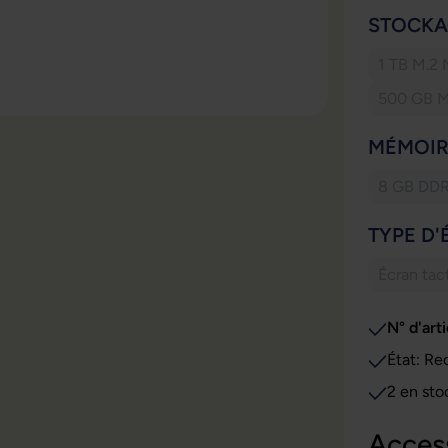
SÉLECT
STOCKA
1 TB M.2
500 GB 
SÉLECT
MÉMOIR
8 GB DD
(Cet
SÉLECT
TYPE D
Écran tact
(Cet
N° d'arti
État: Re
2 en sto
Acces