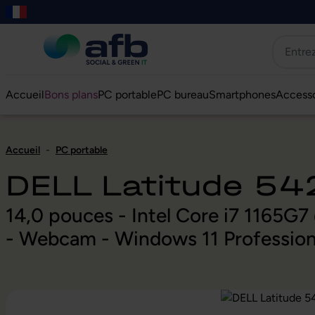
er au contenu principal
asser à la recherche
Passer à la navigation principale
Skip to B2B platform navigation
Accueil
Bons plans
PC portable
PC bureau
Smartphones
Accesso
Accueil
-
PC portable
DELL Latitude 54
14,0 pouces - Intel Core i7 1165
- Webcam - Windows 11 Profession
Ignorer la galerie d'images