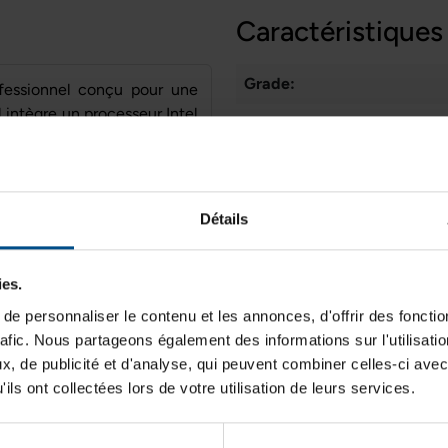
Caractéristiques
Grade:
ofessionnel conçu pour une
l intègre un processeur Intel
Processeur:
 un stockage SSD M.2 NVMe,
eautiques et du multitâche.
Stockage de données:
rt visuel adapté aux longues
Type de produit:
te l’intégration avec les
Détails
Mémoire vive:
hétiques, comme des rayures
Génération de CPU:
ies.
ent visuels et n'ont aucun
e personnaliser le contenu et les annonces, d'offrir des fonctio
Système d'exploitation:
rafic. Nous partageons également des informations sur l'utilisati
Cœurs de processeur:
, de publicité et d'analyse, qui peuvent combiner celles-ci avec
ils ont collectées lors de votre utilisation de leurs services.
Type d'écran:
Mémoire vive
Webcam: