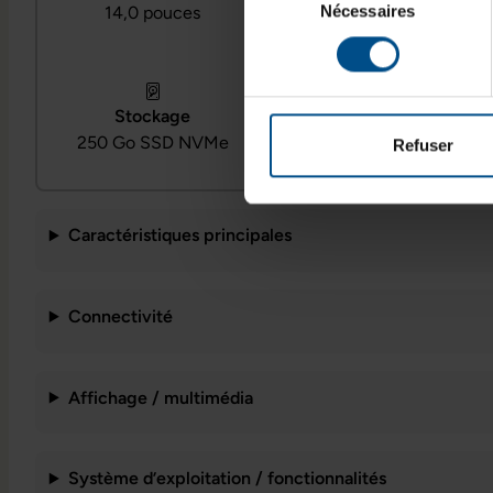
Nécessaires
du
14,0 pouces
Intel Core i7‑1165G7
consentement
Système d’exploitation
Stockage
Windows 11
250 Go SSD NVMe
Refuser
Professionnel
Caractéristiques principales
Connectivité
Affichage / multimédia
Système d’exploitation / fonctionnalités