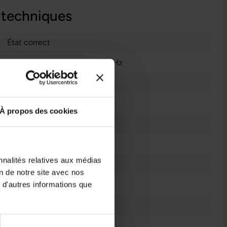
 techniques
État correct
Intel Core i7 1165G7 @ 4,7 GHz
250 GB M.2 NvMe SSD
Ordinateur Portable
À propos des cookies
16 GB DDR4
11
nnalités relatives aux médias
Windows 11 Professionnel
on de notre site avec nos
4
 d'autres informations que
Écran Anti Reflet
Oui