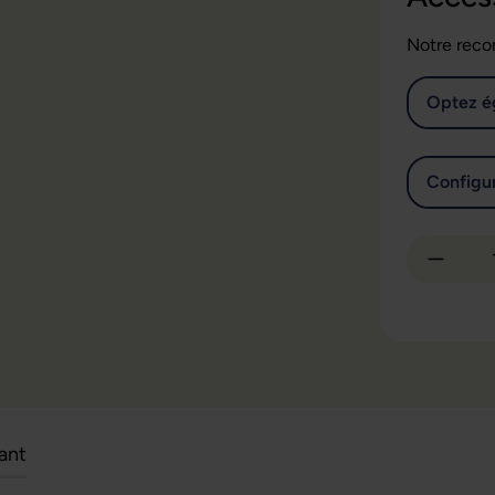
Notre reco
Optez é
Configur
Quantit
cant