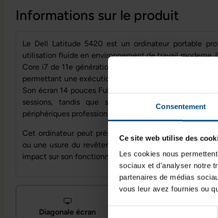
Informations sur le produit
Le Dell Latitude 5420 est un ordinateur portable pr
utilisation fluide en environnement de travail moderne. I
Core i7 de 11e génération, 16 Go de mémoire vive et
permettant une exécution efficace des applications bur
Son écran 14 pouces Full HD antireflet assure un confo
sessions, tandis que sa connectique moderne facili
Consentement
périphériques professionnels.
Cet ordinateur peut présenter des traces d'usure est
Ce site web utilise des cook
ou une usure du revêtement. Ces défauts sont uniquem
Les cookies nous permettent d
impact sur son fonctionnement.
sociaux et d'analyser notre t
partenaires de médias sociaux
vous leur avez fournies ou qu'
Sélection
Diagonale écran
Processeur