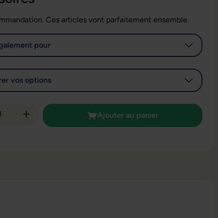
mmandation. Ces articles vont parfaitement ensemble.
galement pour
er vos options
é de produit : Entrez la quantité souhaitée
Ajouter au panier