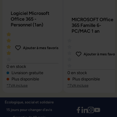
Logiciel Microsoft
Office 365 -
MICROSOFT Office
Personnel (1an)
365 Famille 6-
PC/MAC 1 an
Ajouter à mes favoris
Ajouter à mes favor
Note moyenne de 4 sur 5 étoiles
0 en stock
Note moyenne de 0 sur 5 é
Livraison gratuite
0 en stock
Plus disponible
Plus disponible
*TVA incluse
*TVA incluse
Écologique, social et solidaire
15 jours pour changer d'avis