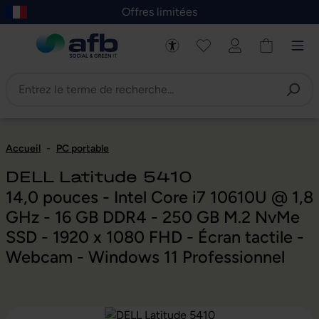
Offres limitées
asser au contenu principal
Skip to B2B platform navigation
Accueil
-
PC portable
DELL Latitude 5410
14,0 pouces - Intel Core i7 10610U @ 1,8
GHz - 16 GB DDR4 - 250 GB M.2 NvMe
SSD - 1920 x 1080 FHD - Écran tactile -
Webcam - Windows 11 Professionnel
Ignorer la galerie d'images