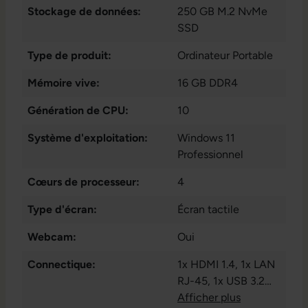
Stockage de données:
250 GB M.2 NvMe
SSD
Type de produit:
Ordinateur Portable
Mémoire vive:
16 GB DDR4
Génération de CPU:
10
Système d'exploitation:
Windows 11
Professionnel
Cœurs de processeur:
4
Type d'écran:
Écran tactile
Webcam:
Oui
Connectique:
1x HDMI 1.4
, 1x LAN
RJ-45
, 1x USB 3.2
Gen 2 Typ-C
Afficher plus
, 1x