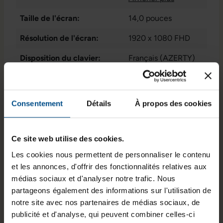
Gen 2 Typ-C
, 1x
Taille de l'écran:
14,0 pouces
audio / microphone -
combo 3.5 mm
, 1x
Résolution de l'écran:
1920 x 1080 FHD
lecteur de carte
Disposition du clavier:
microSD
Français (AZERTY)
, 2x USB 3.1
Gen 1 Type A
sans pavé numérique
, 10x
USB-C
Puce graphique intégrée:
Intel® UHD Graphics
for 11th Gen Intel®
Consentement
Détails
À propos des cookies
Processors
État:
Reconditionné
Ce site web utilise des cookies.
Programme de partenariat:
Non
Les cookies nous permettent de personnaliser le contenu
et les annonces, d'offrir des fonctionnalités relatives aux
Lancement sur le marché:
2022
médias sociaux et d'analyser notre trafic. Nous
partageons également des informations sur l'utilisation de
GTIN/EAN :
3701157159326
notre site avec nos partenaires de médias sociaux, de
Dimensions (L x l x H) :
326 x 226 x 17,6 mm
publicité et d'analyse, qui peuvent combiner celles-ci