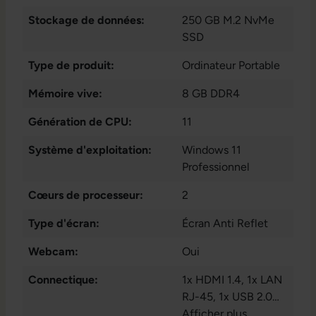
Stockage de données:
250 GB M.2 NvMe
SSD
Type de produit:
Ordinateur Portable
Mémoire vive:
8 GB DDR4
Génération de CPU:
11
Système d'exploitation:
Windows 11
Professionnel
Cœurs de processeur:
2
Type d'écran:
Écran Anti Reflet
Webcam:
Oui
Connectique:
1x HDMI 1.4
, 1x LAN
RJ-45
, 1x USB 2.0
type A
Afficher plus
, 1x USB 3.2