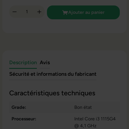
Quantité de produit : Entrez la quantité so
Ajouter au panier
Description
Avis
Sécurité et informations du fabricant
Caractéristiques techniques
Grade:
Bon état
Processeur:
Intel Core i3 1115G4
@ 4,1 GHz