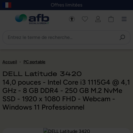
Offres limitées
asser au contenu principal
Skip to B2B platform navigation
Accueil
-
PC portable
DELL Latitude 3420
14,0 pouces - Intel Core i3 1115G4 @ 4,1
GHz - 8 GB DDR4 - 250 GB M.2 NvMe
SSD - 1920 x 1080 FHD - Webcam -
Windows 11 Professionnel
Ignorer la galerie d'images