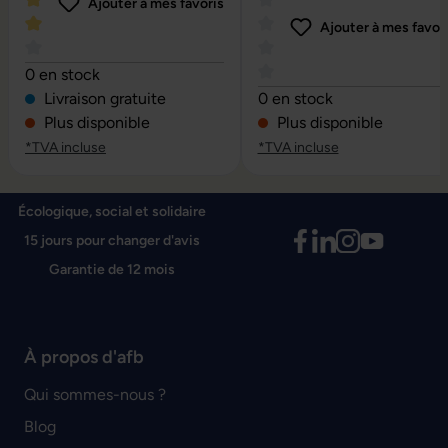
Ajouter à mes favoris
Ajouter à mes favor
Note moyenne de 4 sur 5 étoiles
0 en stock
Note moyenne de 0 sur 5 é
Livraison gratuite
0 en stock
Plus disponible
Plus disponible
*TVA incluse
*TVA incluse
Écologique, social et solidaire
15 jours pour changer d'avis
Garantie de 12 mois
À propos d'afb
Qui sommes-nous ?
Blog