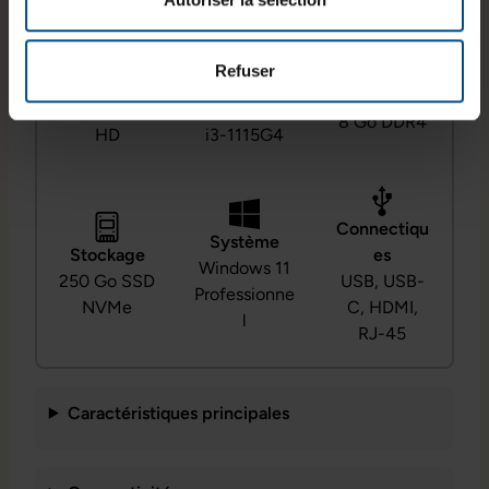
Refuser
Écran
Processeur
RAM
14,0" Full
Intel Core
8 Go DDR4
HD
i3-1115G4
Connectiqu
Système
Stockage
es
Windows 11
250 Go SSD
USB, USB-
Professionne
NVMe
C, HDMI,
l
RJ-45
Caractéristiques principales