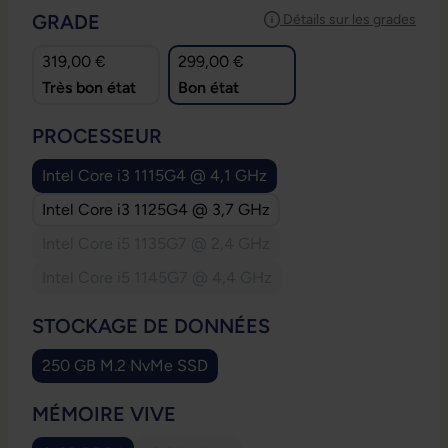
SÉLECTIONNEZ
GRADE
Détails sur les grades
319,00 €
299,00 €
Très bon état
Bon état
SÉLECTIONNEZ
PROCESSEUR
Intel Core i3 1115G4 @ 4,1 GHz
Intel Core i3 1125G4 @ 3,7 GHz
Intel Core i5 1135G7 @ 2,4 GHz
(Cette option n'est pas disponible pour le mom
Intel Core i5 1145G7 @ 4,4 GHz
(Cette option n'est pas disponible pour le mom
SÉLECTIONNEZ
STOCKAGE DE DONNÉES
250 GB M.2 NvMe SSD
SÉLECTIONNEZ
MÉMOIRE VIVE