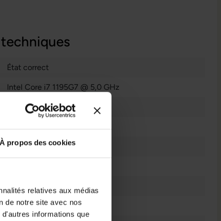
 techniques
État correct
Intel Core i7 1195G7 @ 5,0 GHz
500 GB M.2 NvMe SSD
Ordinateur Portable
À propos des cookies
16 GB DDR4
11
Windows 11 Professionnel
nnalités relatives aux médias
on de notre site avec nos
4
 d'autres informations que