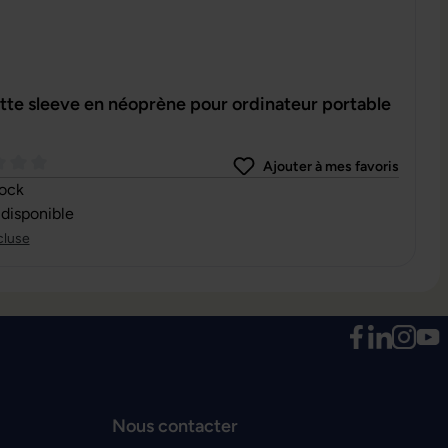
te sleeve en néoprène pour ordinateur portable
Ajouter à mes favoris
oyenne de 0 sur 5 étoiles
tock
 disponible
cluse
Nous contacter