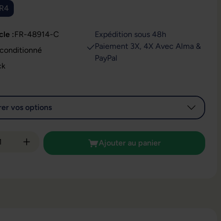
DR4
cle :
FR-48914-C
Expédition sous 48h
Paiement 3X, 4X Avec Alma &
t : Reconditionné
PayPal
ck
er vos options
é de produit : Entrez la quantité souhaitée
Ajouter au panier