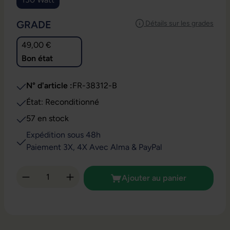
SÉLECTIONNEZ
GRADE
Détails sur les grades
49,00 €
Bon état
N° d'article :
FR-38312-B
État: Reconditionné
57 en stock
Expédition sous 48h
Paiement 3X, 4X Avec Alma & PayPal
Quantité de produit : Entrez la quantité so
Ajouter au panier