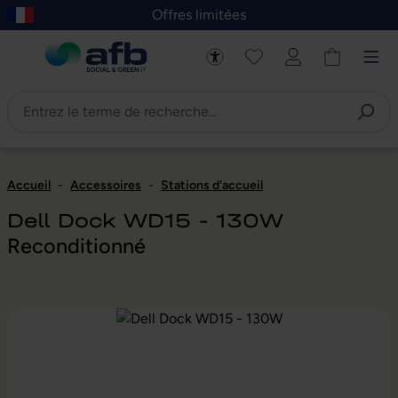
Offres limitées
asser au contenu principal
Skip to B2B platform navigation
Accueil
-
Accessoires
-
Stations d'accueil
Dell Dock WD15 - 130W
Reconditionné
Ignorer la galerie d'images