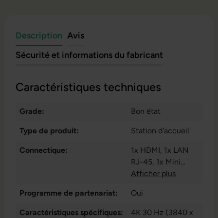
Description
Avis
Sécurité et informations du fabricant
Caractéristiques techniques
Grade:
Bon état
Type de produit:
Station d'accueil
Connectique:
1x HDMI
, 1x LAN
RJ-45
, 1x Mini
DisplayPort
Afficher plus
, 1x
VGA
, 1x sortie
Programme de partenariat:
Oui
audio - 3.5 mm
, 2x
USB 2.0 type A
, 3x
Caractéristiques spécifiques:
4K 30 Hz (3840 x