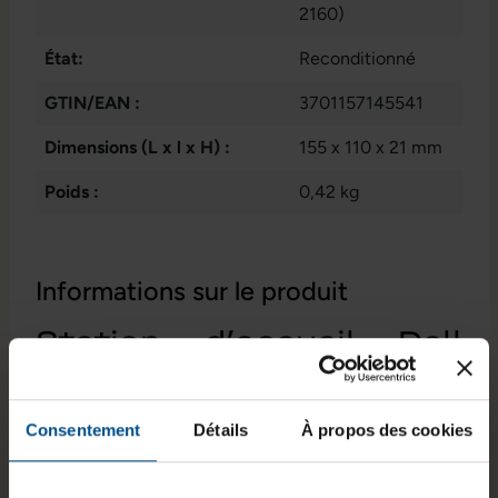
USB 3.0 type A
2160)
État:
Reconditionné
GTIN/EAN :
3701157145541
Dimensions (L x l x H) :
155 x 110 x 21 mm
Poids :
0,42 kg
Informations sur le produit
Station d’accueil Dell
WD15 USB-C –
Polyvalence et
Consentement
Détails
À propos des cookies
connectivité pour vos
appareils