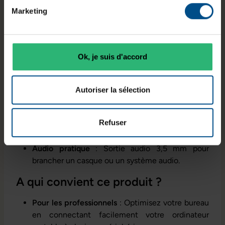
Multiples options de connectivité
:
Marketing
1x LAN RJ-45 pour des connexions réseau
rapides et stables.
1x Mini DisplayPort et 1x HDMI pour des
écrans externes.
Ok, je suis d'accord
1x VGA pour les écrans ou projecteurs plus
anciens.
Ports USB variés
:
Autoriser la sélection
2x USB 2.0 Type A pour des périphériques de
base.
Refuser
3x USB 3.0 Type A pour des transferts
rapides et efficaces.
Audio pratique
: Sortie audio 3,5 mm pour
brancher un casque ou un système audio.
A qui convient ce produit ?
Pour les professionnels
: Optimisez votre bureau
en connectant facilement votre ordinateur