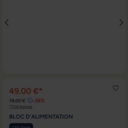
49,00 €*
-38%
79,00 €
*TVA incluse
SÉLECTIONNEZ
BLOC D'ALIMENTATION
130 Watt