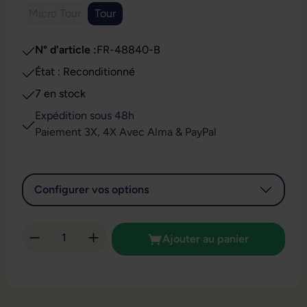
Micro Tour
Tour
(Cette option n'est pas disponible pour le moment.)
N° d'article :
FR-48840-B
État : Reconditionné
7 en stock
Expédition sous 48h
Paiement 3X, 4X Avec Alma & PayPal
Configurer vos options
Quantité de produit : Entrez la quantité so
Ajouter au panier