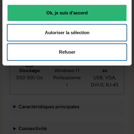
Ok, je suis d'accord
Processeur
Typologie
RAM
Intel Core
Autoriser la sélection
Tour
16 Go DDR4
i7‑8700
Refuser
Système
Connectiqu
Stockage
Windows 11
es
SSD 500 Go
Professionne
USB, VGA,
l
DVI‑D, RJ‑45
Caractéristiques principales
Connectivité