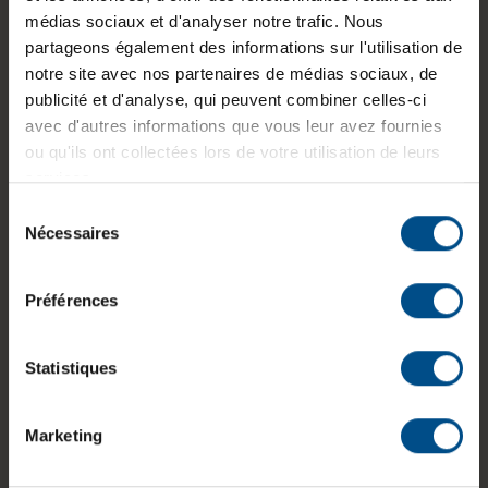
médias sociaux et d'analyser notre trafic. Nous
Poids :
9 kg
partageons également des informations sur l'utilisation de
notre site avec nos partenaires de médias sociaux, de
publicité et d'analyse, qui peuvent combiner celles-ci
avec d'autres informations que vous leur avez fournies
Informations sur le produit
ou qu'ils ont collectées lors de votre utilisation de leurs
services.
Le Bluechip BusinessLine MT Pro G est un
Sélection
ordinateur de bureau au format tour conçu pour
Nécessaires
du
des usages professionnels et bureautiques
consentement
polyvalents. Équipé d’un processeur Intel Core i7
Préférences
de 8e génération, de 16 Go de mémoire vive
DDR4 et d’un stockage SSD de 500 Go, il offre
une base matérielle adaptée au travail quotidien,
Statistiques
à la gestion multitâche et aux applications
courantes. Ce modèle est livré avec Windows 11
Professionnel préinstallé.
Marketing