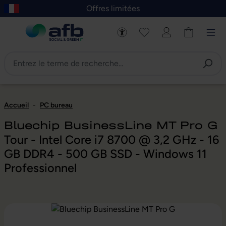
Offres limitées
asser au contenu principal
Skip to B2B platform navigation
Accueil
-
PC bureau
Bluechip BusinessLine MT Pro G
Tour - Intel Core i7 8700 @ 3,2 GHz - 16
GB DDR4 - 500 GB SSD - Windows 11
Professionnel
Ignorer la galerie d'images