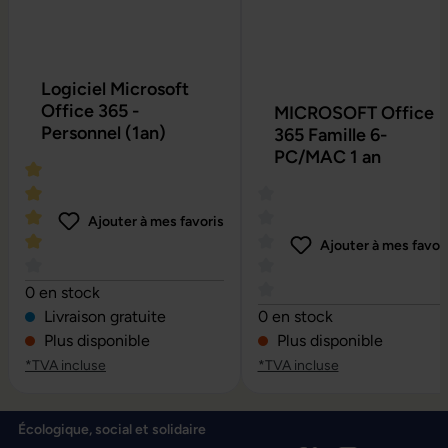
Logiciel Microsoft
Office 365 -
MICROSOFT Office
Personnel (1an)
365 Famille 6-
PC/MAC 1 an
Ajouter à mes favoris
Ajouter à mes favor
Note moyenne de 4 sur 5 étoiles
0 en stock
Note moyenne de 0 sur 5 é
Livraison gratuite
0 en stock
Plus disponible
Plus disponible
*TVA incluse
*TVA incluse
Écologique, social et solidaire