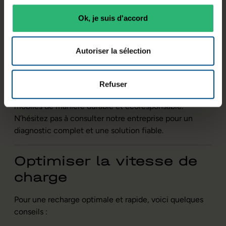
peut effectuer un test pour déterminer son état.
Nos ateliers AfB
proposent des services de
Ok, je suis d'accord
remplacement de batterie et de diagnostic pour
détecter tout problème de charge sur un téléphone
récent ou obsolète, qu'il s'agisse d’un appareil android,
Autoriser la sélection
d'un iPhone ou d'une autre marque.
AfB propose aussi une gamme de batteries de
Refuser
remplacement pour prolonger la vie des téléphones
mobiles de manière durable et écoresponsable.
N’hésitez pas à consulter notre entreprise pour un
diagnostic complet et une solution fiable.
Optimiser la vitesse de
charge
Pour une recharge optimale et rapide, voici quelques
conseils :