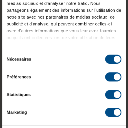
électrique.
médias sociaux et d'analyser notre trafic. Nous
partageons également des informations sur l'utilisation de
Nettoyer le port de charge en toute
notre site avec nos partenaires de médias sociaux, de
sécurité
publicité et d'analyse, qui peuvent combiner celles-ci
avec d'autres informations que vous leur avez fournies
Le port USB doit être propre pour permettre un bon
ou qu'ils ont collectées lors de votre utilisation de leurs
contact. Utilisez un cure-dent en bois ou un objet non
services.
métallique pour éviter la détérioration des composants.
Sélection
De plus, l’utilisation d’air comprimé pour déloger les
Nécessaires
du
débris peut également aider à recharger votre
consentement
téléphone sans faux contact. Veillez à faire cette
étape avec délicatesse, car une détérioration du
Préférences
connecteur USB nécessiterait une intervention en
atelier.
Statistiques
Faire tester la batterie chez un
spécialiste
Marketing
Si la batterie semble être la cause, un professionnel