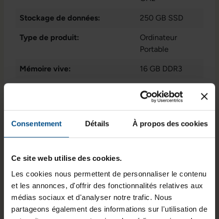
Stockage de données:
250 GB SSD
Type de produit:
Ordinateur
Portable
Mémoire vive:
16 GB DDR3
Génération de CPU:
8
Système d'exploitation:
macOS
Consentement
Détails
À propos des cookies
Cœurs de processeur:
4
Type d'écran:
Écran brillant
Ce site web utilise des cookies.
Webcam:
Oui
Les cookies nous permettent de personnaliser le contenu
et les annonces, d'offrir des fonctionnalités relatives aux
Rétroéclairage du clavier:
Oui
médias sociaux et d'analyser notre trafic. Nous
Connectique:
2x Thunderbolt
partageons également des informations sur l'utilisation de