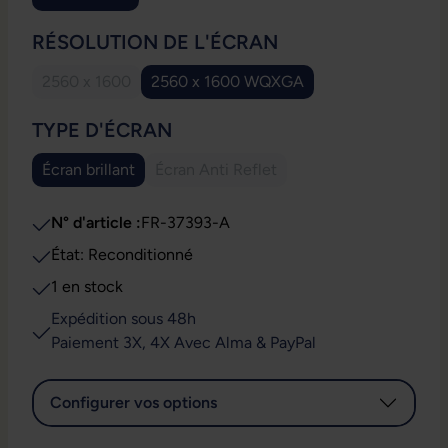
SÉLECTIONNEZ
RÉSOLUTION DE L'ÉCRAN
2560 x 1600
2560 x 1600 WQXGA
(Cette option n'est pas disponible pour le moment.)
SÉLECTIONNEZ
TYPE D'ÉCRAN
Écran brillant
Écran Anti Reflet
(Cette option n'est pas disponible po
N° d'article :
FR-37393-A
État: Reconditionné
1 en stock
Expédition sous 48h
Paiement 3X, 4X Avec Alma & PayPal
Configurer vos options