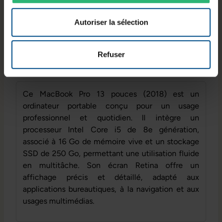
1,49 mm
Poids :
1,37 kg
Autoriser la sélection
Refuser
Informations sur le produit
Ce MacBook Pro 13 pouces (2018) est un
ordinateur portable conçu pour un usage
professionnel et quotidien. Il intègre un
processeur Intel Core i5 de 8e génération,
associé à 16 Go de mémoire vive et un stockage
SSD de 250 Go, permettant une utilisation fluide
en multitâche. Son écran Retina offre un
affichage précis et détaillé, adapté aux
applications bureautiques, à la navigation et aux
usages multimédias.