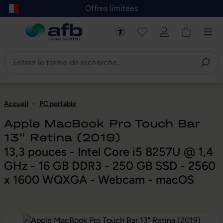
Offres limitées
asser au contenu principal
Skip to B2B platform navigation
Accueil
-
PC portable
Apple MacBook Pro Touch Bar
13" Retina (2019)
13,3 pouces - Intel Core i5 8257U @ 1,4
GHz - 16 GB DDR3 - 250 GB SSD - 2560
x 1600 WQXGA - Webcam - macOS
Ignorer la galerie d'images