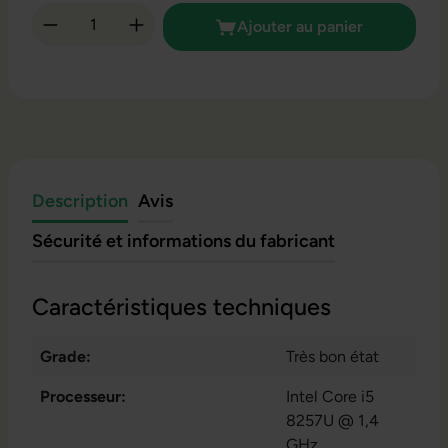
Quantité de produit : Entrez la quantité so
Ajouter au panier
Description
Avis
Sécurité et informations du fabricant
Caractéristiques techniques
Grade:
Très bon état
Processeur:
Intel Core i5
8257U @ 1,4
GHz