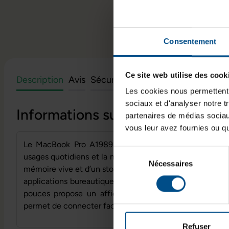
Consentement
Ce site web utilise des cook
Description
Avis
Sécurité et informations du fabri
Les cookies nous permettent d
sociaux et d'analyser notre t
Informations sur le produit
partenaires de médias sociaux
vous leur avez fournies ou qu'
Le MacBook Pro A1989 est un ordinateur portable pr
Sélection
usages quotidiens et la mobilité. Il dispose d’un process
Nécessaires
du
mémoire vive et d’un stockage SSD de 250 Go, offrant une
consentement
applications bureautiques, la navigation et le multitâc
pouces propose un affichage détaillé, tandis que sa
permet de connecter facilement des périphériques et de
Refuser