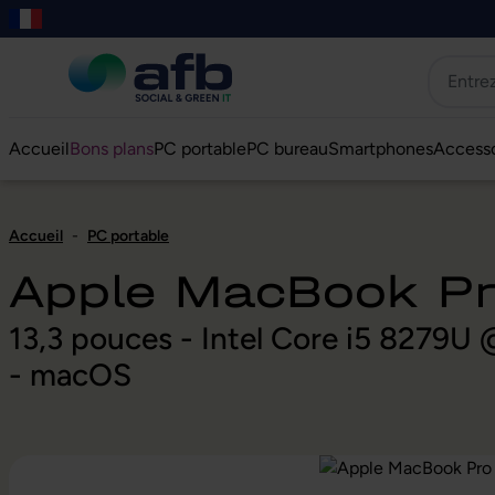
er au contenu principal
asser à la recherche
Passer à la navigation principale
Skip to B2B platform navigation
Accueil
Bons plans
PC portable
PC bureau
Smartphones
Accesso
Accueil
-
PC portable
Apple MacBook P
13,3 pouces - Intel Core i5 8279
- macOS
Ignorer la galerie d'images