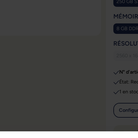
250 GB 
SÉLECT
MÉMOIR
8 GB DD
SÉLECT
RÉSOLU
2560 x 1
(Cet
N° d'arti
État: Re
1 en sto
Configur
Quantit