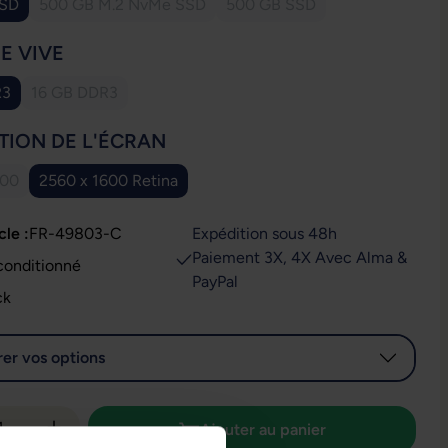
SSD
500 GB M.2 NvMe SSD
500 GB SSD
(Cette option n'est pas disponible pour le moment.)
(Cette option n'est pas disp
IONNEZ
E VIVE
R3
16 GB DDR3
(Cette option n'est pas disponible pour le moment.)
IONNEZ
TION DE L'ÉCRAN
600
2560 x 1600 Retina
te option n'est pas disponible pour le moment.)
cle :
FR-49803-C
Expédition sous 48h
Paiement 3X, 4X Avec Alma &
conditionné
PayPal
ck
er vos options
é de produit : Entrez la quantité souhaitée
Ajouter au panier