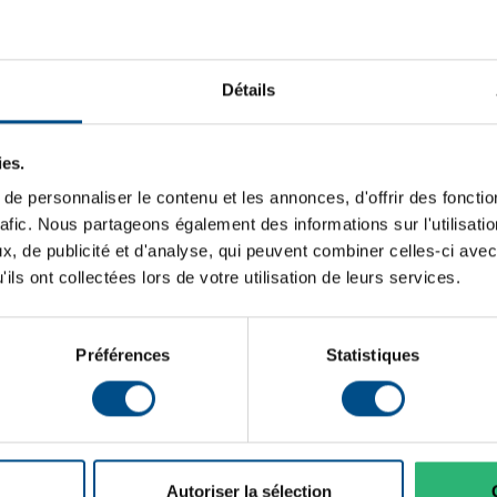
Détails
ies.
cant
e personnaliser le contenu et les annonces, d'offrir des fonctio
rafic. Nous partageons également des informations sur l'utilisati
Caractéristiques
, de publicité et d'analyse, qui peuvent combiner celles-ci avec
ils ont collectées lors de votre utilisation de leurs services.
Grade:
ofessionnel conçu pour les
eur Intel Core i5, de 8 Go de
Processeur:
Préférences
Statistiques
 utilisation fluide pour les
he. Son écran Retina de 13,3
Stockage de données:
 connectique Thunderbolt 3
Type de produit:
s écrans externes.
Mémoire vive:
Autoriser la sélection