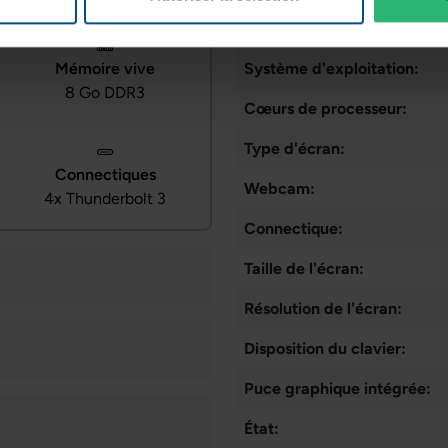
Génération de CPU:
Mémoire vive
Système d'exploitation:
8 Go DDR3
Cœurs de processeur:
Type d'écran:
Connectiques
Webcam:
4x Thunderbolt 3
Connectique:
Taille de l'écran:
Résolution de l'écran:
Disposition du clavier:
Puce graphique intégrée:
État: