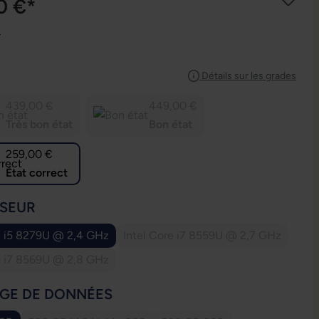
0 €*
e
IONNEZ
Détails sur les grades
439,00 €
449,00 €
Très bon état
Bon état
259,00 €
État correct
IONNEZ
SEUR
e i5 8279U @ 2,4 GHz
Intel Core i7 8559U @ 2,7 GHz
(Cette option n'est pas di
e i7 8569U @ 2,8 GHz
(Cette option n'est pas disponible pour le moment.)
IONNEZ
GE DE DONNÉES