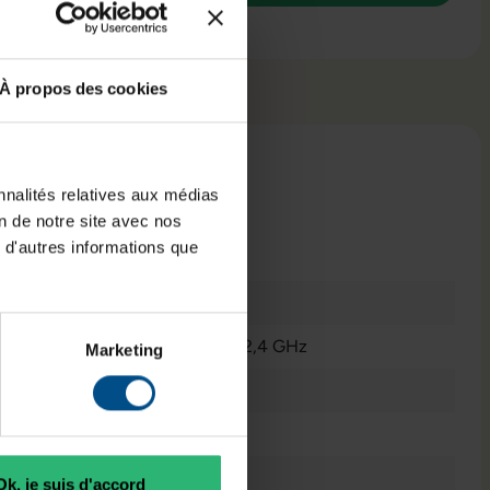
À propos des cookies
nnalités relatives aux médias
on de notre site avec nos
 techniques
 d'autres informations que
État correct
Intel Core i5 8279U @ 2,4 GHz
Marketing
250 GB SSD
Ordinateur Portable
8 GB DDR3
Ok, je suis d'accord