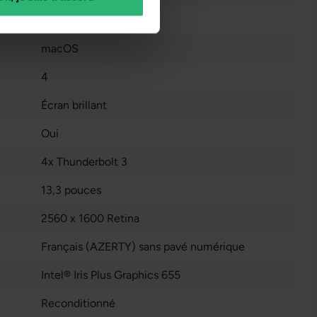
8
macOS
4
Écran brillant
Oui
4x Thunderbolt 3
13,3 pouces
2560 x 1600 Retina
Français (AZERTY) sans pavé numérique
Intel® Iris Plus Graphics 655
Reconditionné