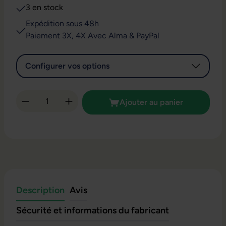
3 en stock
Expédition sous 48h
Paiement 3X, 4X Avec Alma & PayPal
Configurer vos options
Quantité de produit : Entrez la quantité so
Ajouter au panier
Description
Avis
Sécurité et informations du fabricant