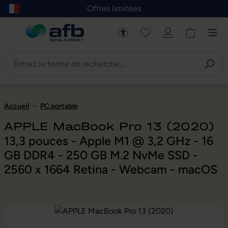
Offres limitées
asser au contenu principal
Skip to B2B platform navigation
Accueil
-
PC portable
APPLE MacBook Pro 13 (2020)
13,3 pouces - Apple M1 @ 3,2 GHz - 16
GB DDR4 - 250 GB M.2 NvMe SSD -
2560 x 1664 Retina - Webcam - macOS
Ignorer la galerie d'images