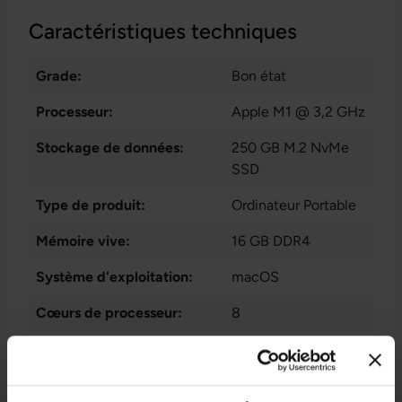
Caractéristiques techniques
Grade:
Bon état
Processeur:
Apple M1 @ 3,2 GHz
Stockage de données:
250 GB M.2 NvMe
SSD
Type de produit:
Ordinateur Portable
Mémoire vive:
16 GB DDR4
Système d'exploitation:
macOS
Cœurs de processeur:
8
Type d'écran:
Écran Anti Reflet
Webcam:
Oui