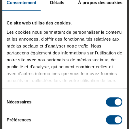
Consentement
Détails
À propos des cookies
Connectique:
2x Thunderbolt
Taille de l'écran:
13,3 pouces
Ce site web utilise des cookies.
Résolution de l'écran:
2560 x 1664 Retina
Les cookies nous permettent de personnaliser le contenu
et les annonces, d'offrir des fonctionnalités relatives aux
Disposition du clavier:
Français (AZERTY)
médias sociaux et d'analyser notre trafic. Nous
sans pavé numérique
partageons également des informations sur l'utilisation de
Puce graphique intégrée:
Apple M1 8-Core
notre site avec nos partenaires de médias sociaux, de
GPU
publicité et d'analyse, qui peuvent combiner celles-ci
avec d'autres informations que vous leur avez fournies
Programme de partenariat:
Non
ou qu'ils ont collectées lors de votre utilisation de leurs
services.
Lancement sur le marché:
2020
Sélection
GTIN/EAN :
3701157158244
Nécessaires
du
consentement
Dimensions (L x l x H) :
212,4 x 304,1 x 15,6
mm
Préférences