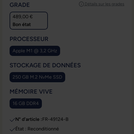
SÉLECTIONNEZ
GRADE
Détails sur les grades
489,00 €
Bon état
SÉLECTIONNEZ
PROCESSEUR
Apple M1 @ 3,2 GHz
SÉLECTIONNEZ
STOCKAGE DE DONNÉES
250 GB M.2 NvMe SSD
SÉLECTIONNEZ
MÉMOIRE VIVE
16 GB DDR4
N° d'article :
FR-49124-B
État : Reconditionné