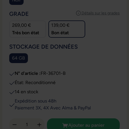
SÉLECTIONNEZ
GRADE
Détails sur les grades
269,00 €
139,00 €
Très bon état
Bon état
SÉLECTIONNEZ
STOCKAGE DE DONNÉES
64 GB
N° d'article :
FR-36701-B
État: Reconditionné
14 en stock
Expédition sous 48h
Paiement 3X, 4X Avec Alma & PayPal
Quantité de produit : Entrez la quantité so
Ajouter au panier