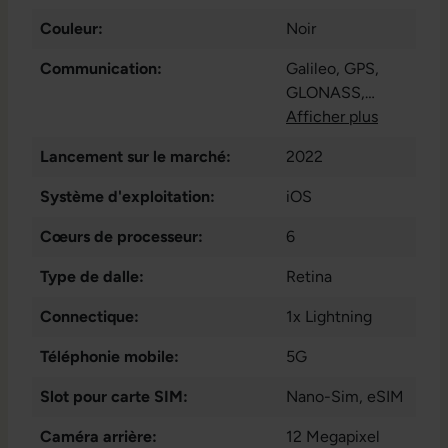
Couleur:
Noir
Communication:
Galileo
, GPS
,
GLONASS
,
Bluetooth 5.0
Afficher plus
,
QZSS
Lancement sur le marché:
2022
Système d'exploitation:
iOS
Cœurs de processeur:
6
Type de dalle:
Retina
Connectique:
1x Lightning
Téléphonie mobile:
5G
Slot pour carte SIM:
Nano-Sim
, eSIM
Caméra arrière:
12 Megapixel