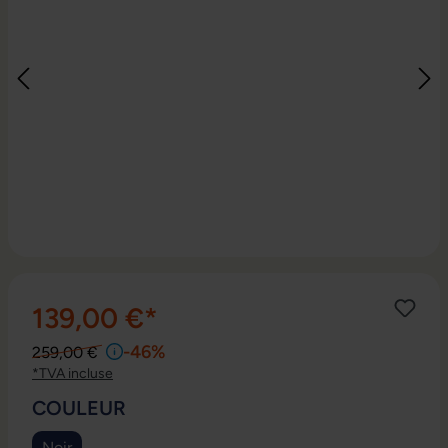
139,00 €*
-46%
259,00 €
*TVA incluse
SÉLECTIONNEZ
COULEUR
Noir