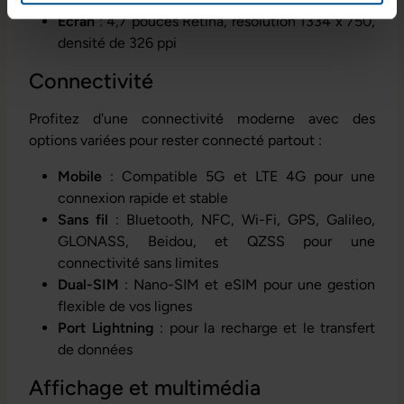
Écran
: 4,7 pouces Retina, résolution 1334 x 750,
densité de 326 ppi
Connectivité
Profitez d'une connectivité moderne avec des
options variées pour rester connecté partout :
Mobile
: Compatible 5G et LTE 4G pour une
connexion rapide et stable
Sans fil
: Bluetooth, NFC, Wi-Fi, GPS, Galileo,
GLONASS, Beidou, et QZSS pour une
connectivité sans limites
Dual-SIM
: Nano-SIM et eSIM pour une gestion
flexible de vos lignes
Port Lightning
: pour la recharge et le transfert
de données
Affichage et multimédia