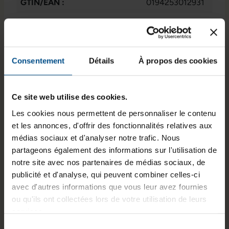
GTIN/EAN :
0194253012931
Dimensions (L x l x H) :
138,4 x 67,3 x
7,3 mm
Poids :
0,144 kg
Consentement
Détails
À propos des cookies
Ce site web utilise des cookies.
Informations sur le produit
Les cookies nous permettent de personnaliser le contenu
Apple iPhone SE (2022)
et les annonces, d'offrir des fonctionnalités relatives aux
- Bon état
médias sociaux et d'analyser notre trafic. Nous
partageons également des informations sur l'utilisation de
notre site avec nos partenaires de médias sociaux, de
L'iPhone SE (2022) reconditionné vous offre la
publicité et d'analyse, qui peuvent combiner celles-ci
puissance de l'Apple A15 Bionic et la fluidité d'iOS
avec d'autres informations que vous leur avez fournies
dans un format compact. Profitez d’un écran Retina
ou qu'ils ont collectées lors de votre utilisation de leurs
4,7 pouces, d’une connectivité 5G, et d’une caméra
services.
de 12 Mpx, idéal pour un usage quotidien.
Sélection