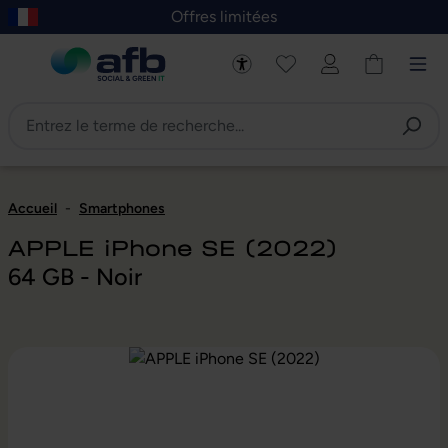
Offres limitées
asser au contenu principal
Skip to B2B platform navigation
Accueil
-
Smartphones
APPLE iPhone SE (2022)
64 GB - Noir
Ignorer la galerie d'images