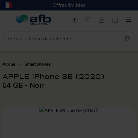
Offres limitées
asser au contenu principal
Skip to B2B platform navigation
Accueil
-
Smartphones
APPLE iPhone SE (2020)
64 GB - Noir
Ignorer la galerie d'images