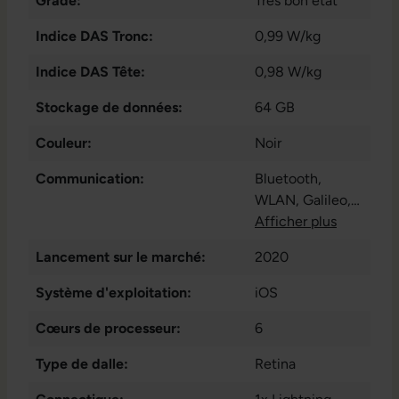
Grade:
Très bon état
Indice DAS Tronc:
0,99 W/kg
Indice DAS Tête:
0,98 W/kg
Stockage de données:
64 GB
Couleur:
Noir
Communication:
Bluetooth
,
WLAN
, Galileo
,
GPS
Afficher plus
, NFC
,
GLONASS
,
Lancement sur le marché:
2020
Beidou
, LTE
,
QZSS
Système d'exploitation:
iOS
Cœurs de processeur:
6
Type de dalle:
Retina