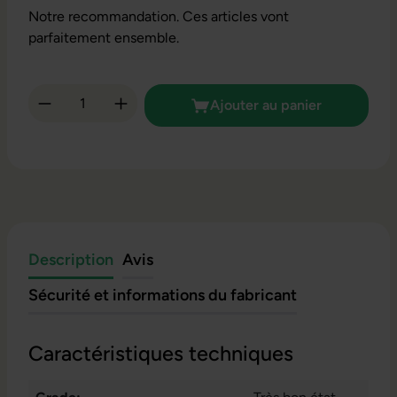
Notre recommandation. Ces articles vont
parfaitement ensemble.
Quantité de produit : Entrez la quantité so
Ajouter au panier
Description
Avis
Sécurité et informations du fabricant
Caractéristiques techniques