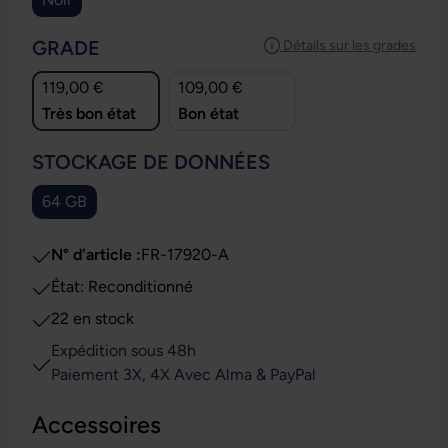
SÉLECTIONNEZ
GRADE
Détails sur les grades
119,00 €
109,00 €
Très bon état
Bon état
SÉLECTIONNEZ
STOCKAGE DE DONNÉES
64 GB
N° d'article :
FR-17920-A
État: Reconditionné
22 en stock
Expédition sous 48h
Paiement 3X, 4X Avec Alma & PayPal
Accessoires