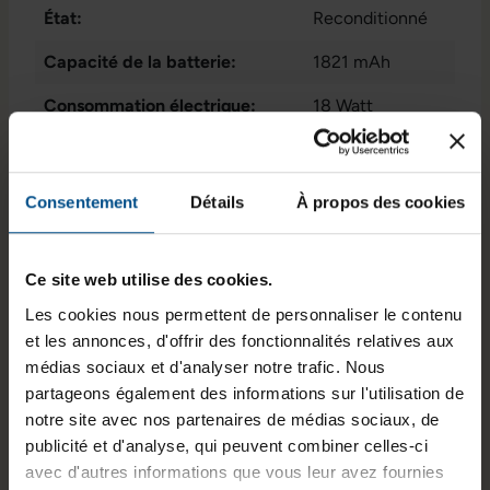
État:
Reconditionné
Capacité de la batterie:
1821 mAh
Consommation électrique:
18 Watt
Taux de rafraîchissement:
60 Hz
Type de batterie:
Batterie Li-Ion
Consentement
Détails
À propos des cookies
Mémoire vive:
3 GB
Ce site web utilise des cookies.
Processeur:
Apple A13 Bionic
@ 1,8 GHz
Les cookies nous permettent de personnaliser le contenu
et les annonces, d'offrir des fonctionnalités relatives aux
GTIN/EAN :
0194252145814
médias sociaux et d'analyser notre trafic. Nous
partageons également des informations sur l'utilisation de
Dimensions (L x l x H) :
138,4 x 67,3 x
notre site avec nos partenaires de médias sociaux, de
7,3 mm
publicité et d'analyse, qui peuvent combiner celles-ci
Poids :
0,148 kg
avec d'autres informations que vous leur avez fournies