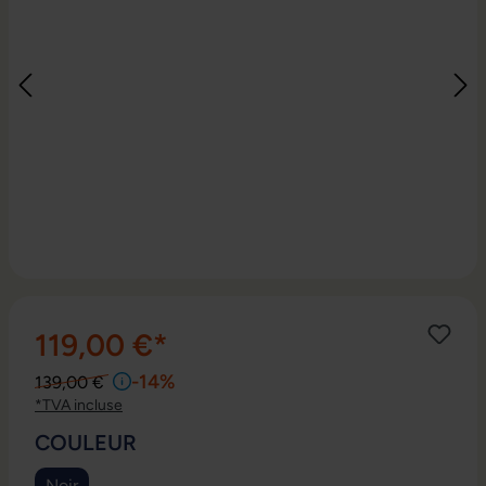
119,00 €*
-14%
139,00 €
*TVA incluse
SÉLECTIONNEZ
COULEUR
Noir