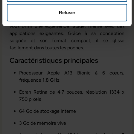
utilisation quotidienne fiable et performante. L’iPhone
SE (2020) s'appuie sur la puissante puce Apple A13
Refuser
Bionic, identique à celle des modèles premium, pour
vous offrir une expérience rapide, même avec des
applications exigeantes. Grâce à sa conception
soignée et son format compact, il se glisse
facilement dans toutes les poches.
Caractéristiques principales
Processeur Apple A13 Bionic à 6 cœurs,
fréquence 1,8 GHz
Écran Retina de 4,7 pouces, résolution 1334 x
750 pixels
64 Go de stockage interne
3 Go de mémoire vive