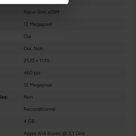
Nano-Sim
, eSIM
12 Megapixel
Oui
Oui
, Non
2532 x 1170
460 ppi
12 Megapixel
les:
Non
Reconditionné
4 GB
Apple A14 Bionic @ 3,1 GHz