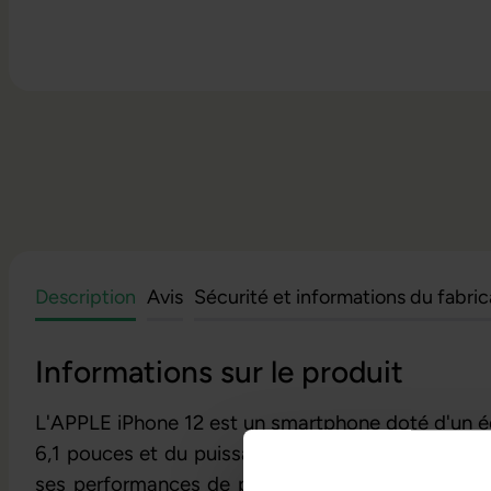
Description
Avis
Sécurité et informations du fabri
Informations sur le produit
L'APPLE iPhone 12 est un smartphone doté d'un é
6,1 pouces et du puissant processeur A14 Bionic.
ses performances de pointe et sa connectivité 5G