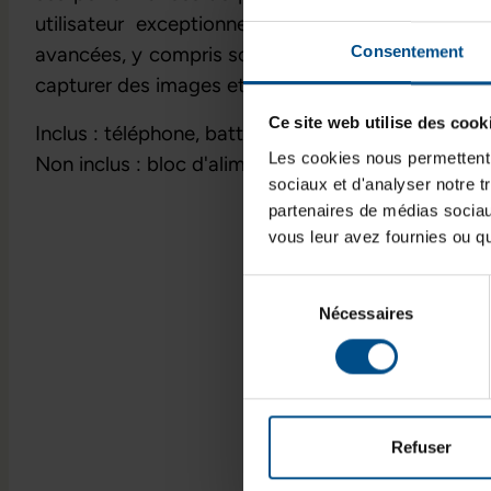
utilisateur exceptionnelle. De plus, ses foncti
Consentement
avancées, y compris son système de double appar
capturer des images et des vidéos de qualité prof
Ce site web utilise des cook
Inclus : téléphone, batterie, câble de chargement
Les cookies nous permettent d
Non inclus : bloc d'alimentation, notice - se référe
sociaux et d'analyser notre t
partenaires de médias sociaux
vous leur avez fournies ou qu'
Sélection
Nécessaires
du
consentement
Refuser