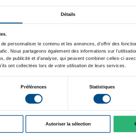
onnalités photographiques
Indice DAS Tête:
Détails
eil photo, permettent de
Stockage de données:
essionnelle.
Couleur:
ies.
Communication:
e personnaliser le contenu et les annonces, d'offrir des fonctio
r au site du constructeur.
rafic. Nous partageons également des informations sur l'utilisati
, de publicité et d'analyse, qui peuvent combiner celles-ci avec
Lancement sur le marché:
ils ont collectées lors de votre utilisation de leurs services.
Système d'exploitation:
Préférences
Statistiques
Cœurs de processeur:
Type de dalle:
Connectique:
Taille de l'écran:
Autoriser la sélection
Téléphonie mobile: