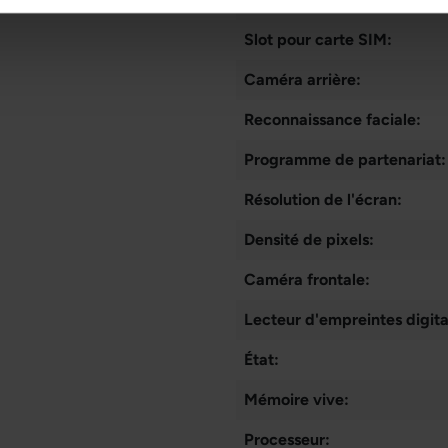
Slot pour carte SIM:
Caméra arrière:
Reconnaissance faciale:
Programme de partenariat:
Résolution de l'écran:
Densité de pixels:
Caméra frontale:
Lecteur d'empreintes digita
État:
Mémoire vive:
Processeur: