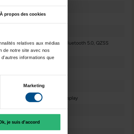
0,99 W/kg
À propos des cookies
64 GB
Noir
Galileo
, GPS
, NFC
, Bluetooth 5.0
, QZSS
nnalités relatives aux médias
Afficher plus
on de notre site avec nos
 d'autres informations que
2020
iOS
Marketing
6
Super Retina XDR Display
1x Lightning
6,1 pouces
Ok, je suis d'accord
5G