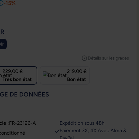
-15%
e
IONNEZ
UR
ir
IONNEZ
Détails sur les grades
229,00 €
219,00 €
Très bon état
Bon état
IONNEZ
GE DE DONNÉES
cle :
FR-23126-A
Expédition sous 48h
Paiement 3X, 4X Avec Alma &
conditionné
PayPal