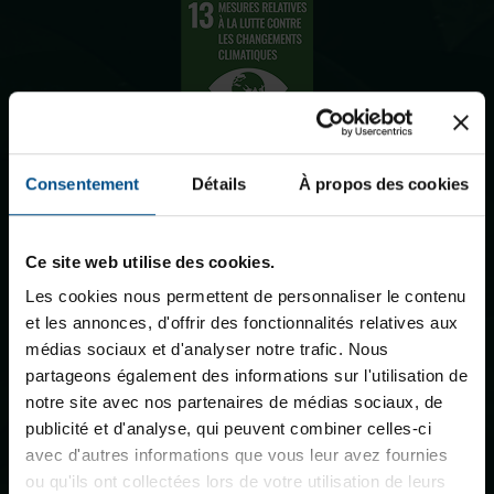
En préservant les ressources naturelles par la réduction des
Déchets d’Équipements Électriques et Électroniques (DEEE)
Consentement
Détails
À propos des cookies
et en limitant les émissions de gaz à effet de serre, afb
contribue à la protection du climat.
Ce site web utilise des cookies.
Les cookies nous permettent de personnaliser le contenu
et les annonces, d'offrir des fonctionnalités relatives aux
médias sociaux et d'analyser notre trafic. Nous
partageons également des informations sur l'utilisation de
notre site avec nos partenaires de médias sociaux, de
La coopération entre afb et ses partenaires à l’échelle
publicité et d'analyse, qui peuvent combiner celles-ci
européenne permet d’atteindre de manière décisive des
avec d'autres informations que vous leur avez fournies
objectifs sociaux et écologiques. Acheteur professionnel ou
ou qu'ils ont collectées lors de votre utilisation de leurs