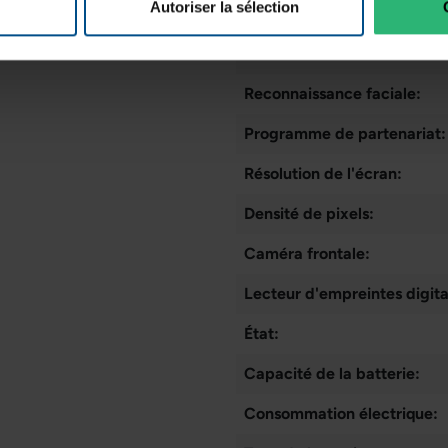
Autoriser la sélection
Slot pour carte SIM:
Caméra arrière:
Reconnaissance faciale:
Programme de partenariat:
Résolution de l'écran:
Densité de pixels:
Caméra frontale:
Lecteur d'empreintes digita
État:
Capacité de la batterie:
Consommation électrique: