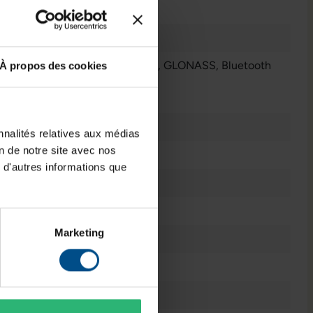
128 GB
Noir
WLAN
, Galileo
, GPS
, NFC
, GLONASS
, Bluetooth
À propos des cookies
5.0
, LTE
Afficher plus
2020
nnalités relatives aux médias
on de notre site avec nos
Android
 d'autres informations que
8
IPS-LCD
Marketing
1x USB Typ C
6,5 pouces
LTE 4G