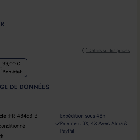
e
IONNEZ
UR
IONNEZ
Détails sur les grades
99,00 €
Bon état
IONNEZ
GE DE DONNÉES
cle :
FR-48453-B
Expédition sous 48h
Paiement 3X, 4X Avec Alma &
conditionné
PayPal
ck