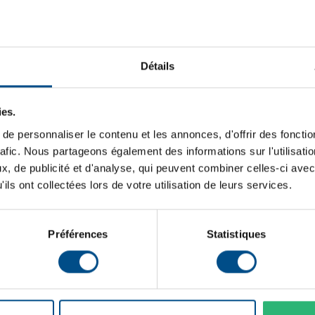
Stockage de données:
Couleur:
Communication:
Détails
ies.
Lancement sur le marché:
e personnaliser le contenu et les annonces, d'offrir des fonctio
rafic. Nous partageons également des informations sur l'utilisati
Système d'exploitation:
, de publicité et d'analyse, qui peuvent combiner celles-ci avec
Cœurs de processeur:
ils ont collectées lors de votre utilisation de leurs services.
Type de dalle:
Préférences
Statistiques
Connectique:
Taille de l'écran:
Téléphonie mobile: