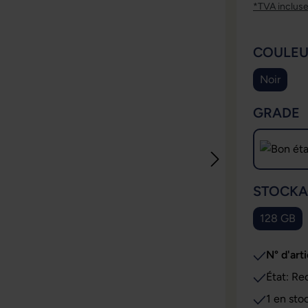
*TVA inclus
SÉLECT
COULE
Noir
SÉLECT
GRADE
SÉLECT
STOCKA
128 GB
N° d'arti
État: Re
1 en sto