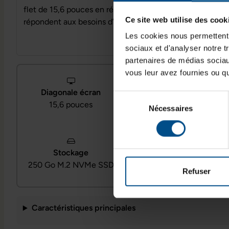
flet de 15,6 pouces en résolution Full HD et son clavie
Ce site web utilise des cook
répondent aux besoins d’un usage quotidien au bureau o
Les cookies nous permettent d
sociaux et d'analyser notre t
partenaires de médias sociaux
vous leur avez fournies ou qu'
Diagonale écran
Processeur
Sélection
15,6 pouces
Intel Core i5‑1235U
Nécessaires
du
consentement
Système d’exploitation
Stockage
Windows 11
250 Go M.2 NVMe SSD
Professionnel
Refuser
Caractéristiques principales