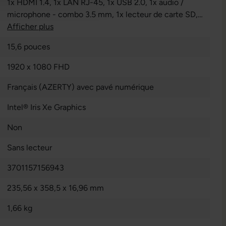
1x HDMI 1.4
, 1x LAN RJ-45
, 1x USB 2.0
, 1x audio /
microphone - combo 3.5 mm
, 1x lecteur de carte SD
,
2x USB 3.2 Gen 1
Afficher plus
15,6 pouces
1920 x 1080 FHD
Français (AZERTY) avec pavé numérique
Intel® Iris Xe Graphics
Non
Sans lecteur
3701157156943
235,56 x 358,5 x 16,96 mm
1,66 kg