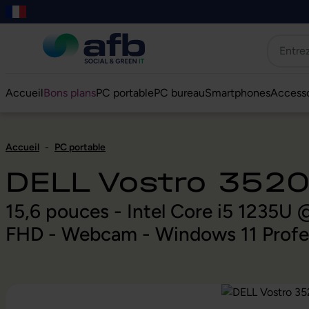
er au contenu principal
asser à la recherche
Passer à la navigation principale
Skip to B2B platform navigation
Accueil
Bons plans
PC portable
PC bureau
Smartphones
Accesso
Accueil
-
PC portable
DELL Vostro 352
15,6 pouces - Intel Core i5 1235U
FHD - Webcam - Windows 11 Profe
Ignorer la galerie d'images