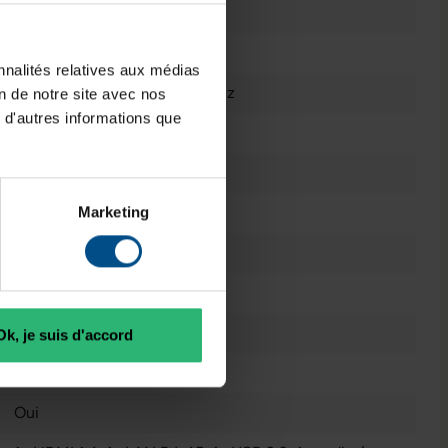
Bon état
Noir
nnalités relatives aux médias
Intel Core i5 1235U @ 4,4 GHz
on de notre site avec nos
 d'autres informations que
250 GB M.2 NvMe SSD
Ordinateur Portable
16 GB DDR4
Marketing
12
Windows 11 Professionnel
10
Ok, je suis d'accord
Écran Anti Reflet
Oui