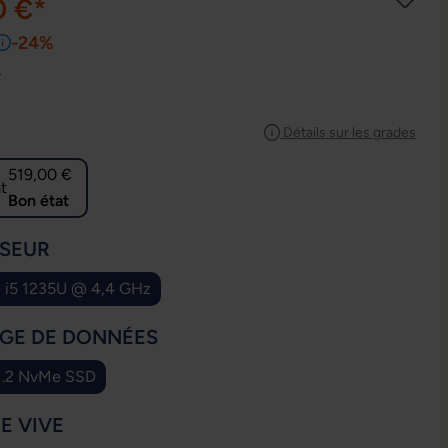
0 €*
-24%
e
IONNEZ
Détails sur les grades
519,00 €
Bon état
IONNEZ
SEUR
e i5 1235U @ 4,4 GHz
IONNEZ
GE DE DONNÉES
.2 NvMe SSD
IONNEZ
E VIVE