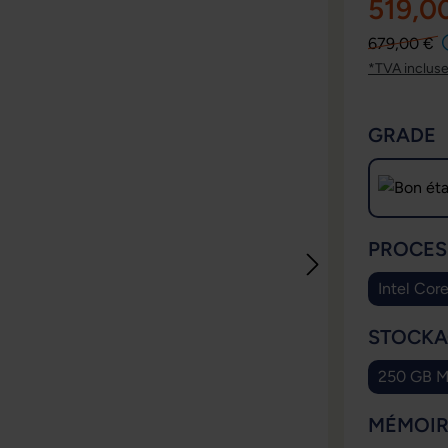
519,0
679,00 €
*TVA inclus
SÉLECT
GRADE
SÉLECT
PROCES
Intel Cor
SÉLECT
STOCKA
250 GB M
SÉLECT
MÉMOIR