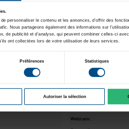
Grade:
r avec pavé numérique
ies.
u à domicile.
Couleur:
e personnaliser le contenu et les annonces, d'offrir des fonctio
Processeur:
rafic. Nous partageons également des informations sur l'utilisati
, de publicité et d'analyse, qui peuvent combiner celles-ci avec
Stockage de données:
ils ont collectées lors de votre utilisation de leurs services.
Type de produit:
RAM
16 Go DDR4
Mémoire vive:
Préférences
Statistiques
Génération de CPU:
Système d'exploitation:
Connectiques
USB, HDMI, RJ‑45, SD
Cœurs de processeur:
Autoriser la sélection
Type d'écran:
Webcam: